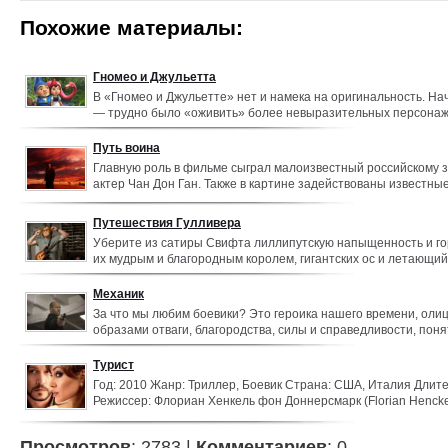
Похожие материалы:
Гномео и Джульетта
В «Гномео и Джульетте» нет и намека на оригинальность. На
— трудно было «оживить» более невыразительных персонаж
гномы — заканчивая анимацией, которая сделана по кальке г
шаблонов. Взяв за основу сценария всем известную пьесу, а
Путь воина
подчеркнули банальность разыгрываемого спектакля.
Главную роль в фильме сыграл малоизвестный российскому 
актер Чан Дон Ган. Также в картине задействованы известны
— Джеффри Раш, Кейт Босворт, Дэнни Хьюстон и другие. Сю
повествует о легендарном воине Янге, вынужденном скрыват
Путешествия Гулливера
преследующего его клана наемных убийц, а заодно и своего 
Уберите из сатиры Свифта лиллипутскую напыщенность и го
захолустном американском городке на Диком Западе.
их мудрым и благородным королем, гигантских ос и летающий
лошадей и беспринципных Йеху, и вы получите кривляния Дж
возгласами «Дай пять, чувак!» на добрые полтора часа.
Механик
За что мы любим боевики? Это героика нашего времени, оли
образами отваги, благородства, силы и справедливости, по
всем. За что мы любим боевики с участием Джейсона Стэтхэма
актерской игрой он эти геройские черты великолепно воплоща
Турист
известной поправкой — каждое время рождает своих героев.
Год: 2010 Жанр: Триллер, Боевик Страна: США, Италия Длите
Режиссер: Флориан Хенкель фон Доннерсмарк (Florian Hencke
В ролях: Анджелина Джоли (Angelina Jolie), Джонни Депп (Jo
Далтон (Timothy Dalton), Пол Беттани (Paul Bettany)
Просмотров
: 2783 |
Комментариев
: 0