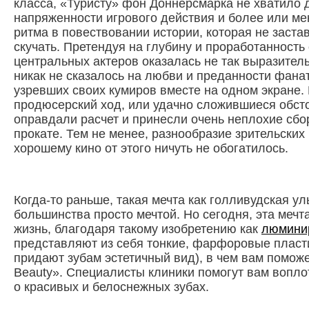
класса, «Туристу» фон Доннерсмарка не хватило 
напряженности игрового действия и более или м
ритма в повествовании истории, которая не заста
скучать. Претендуя на глубину и проработанность 
центральных актеров оказалась не так выразитель
никак не сказалось на любви и преданности фана
узревших своих кумиров вместе на одном экране.
продюсерский ход, или удачно сложившиеся обст
оправдали расчет и принесли очень неплохие сб
прокате. Тем не менее, разнообразие зрительских
хорошему кино от этого ничуть не обогатилось.
Когда-то раньше, такая мечта как голливудская у
большинства просто мечтой. Но сегодня, эта мечт
жизнь, благодаря такому изобретению как
люмини
представляют из себя тонкие, фарфоровые пласт
придают зубам эстетичный вид), в чем вам поможе
Beauty». Специалисты клиники помогут вам воплот
о красивых и белоснежных зубах.