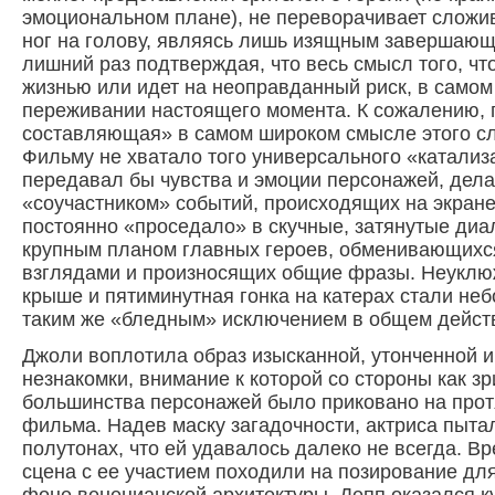
эмоциональном плане), не переворачивает сложи
ног на голову, являясь лишь изящным завершающ
лишний раз подтверждая, что весь смысл того, что
жизнью или идет на неоправданный риск, в самом 
переживании настоящего момента. К сожалению, 
составляющая» в самом широком смысле этого сл
Фильму не хватало того универсального «катализ
передавал бы чувства и эмоции персонажей, дела
«соучастником» событий, происходящих на экране
постоянно «проседало» в скучные, затянутые диа
крупным планом главных героев, обменивающих
взглядами и произносящих общие фразы. Неуклю
крыше и пятиминутная гонка на катерах стали неб
таким же «бледным» исключением в общем дейст
Джоли воплотила образ изысканной, утонченной и
незнакомки, внимание к которой со стороны как зр
большинства персонажей было приковано на прот
фильма. Надев маску загадочности, актриса пытал
полутонах, что ей удавалось далеко не всегда. В
сцена с ее участием походили на позирование дл