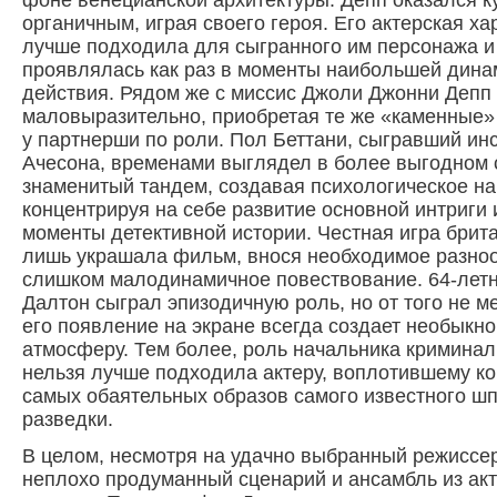
фоне венецианской архитектуры. Депп оказался к
органичным, играя своего героя. Его актерская ха
лучше подходила для сыгранного им персонажа и
проявлялась как раз в моменты наибольшей дина
действия. Рядом же с миссис Джоли Джонни Депп
маловыразительно, приобретая те же «каменные» 
у партнерши по роли. Пол Беттани, сыгравший ин
Ачесона, временами выглядел в более выгодном 
знаменитый тандем, создавая психологическое н
концентрируя на себе развитие основной интриги
моменты детективной истории. Честная игра брита
лишь украшала фильм, внося необходимое разноо
слишком малодинамичное повествование. 64-летн
Далтон сыграл эпизодичную роль, но от того не м
его появление на экране всегда создает необыкн
атмосферу. Тем более, роль начальника криминал
нельзя лучше подходила актеру, воплотившему ко
самых обаятельных образов самого известного ш
разведки.
В целом, несмотря на удачно выбранный режиссе
неплохо продуманный сценарий и ансамбль из ак