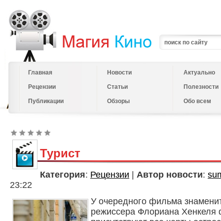
Главная
Новости
Актуально
Рецензии
Статьи
Полезности
Публикации
Обзоры
Обо всем
Турист
Категория
:
Рецензии
|
Автор новости
:
su
23:22
У очередного фильма знамени
режиссера Флориана Хенкеля 