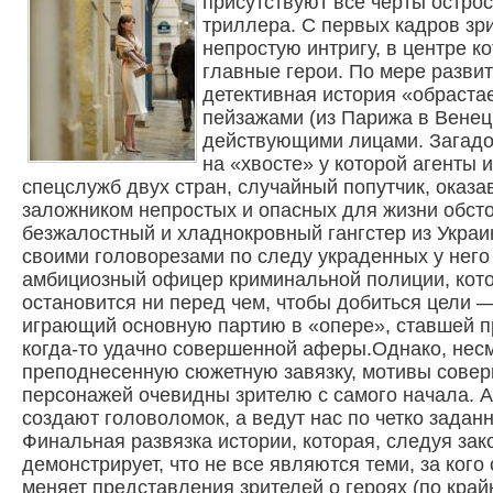
присутствуют все черты остро
триллера. С первых кадров зр
непростую интригу, в центре к
главные герои. По мере разви
детективная история «обраста
пейзажами (из Парижа в Венец
действующими лицами. Загадо
на «хвосте» у которой агенты 
спецслужб двух стран, случайный попутчик, оказ
заложником непростых и опасных для жизни обсто
безжалостный и хладнокровный гангстер из Украи
своими головорезами по следу украденных у него
амбициозный офицер криминальной полиции, кот
остановится ни перед чем, чтобы добиться цели —
играющий основную партию в «опере», ставшей 
когда-то удачно совершенной аферы.Однако, нес
преподнесенную сюжетную завязку, мотивы совер
персонажей очевидны зрителю с самого начала. 
создают головоломок, а ведут нас по четко задан
Финальная развязка истории, которая, следуя зак
демонстрирует, что не все являются теми, за кого
меняет представления зрителей о героях (по край