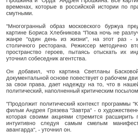
Прошкина и "Орда" Андрея Прошкина. Все карти
временах, которые в российской истории по пр
смутными.
"Многогранный образ московского буржуа пре
картине Бориса Хлебникова "Пока ночь не разлуч
жанре "один день из жизни", на этот раз - 
столичного ресторана. Режиссер методично вт
пространство героев, пытаясь отыскать их инд
уточнил собеседник агентства.
Он добавил, что картина Светланы Басково
документальной основе повествует о рабочем дви
за свои права, дает надежду на то, что в наше
политический, наполненный критическим посылом
"Продолжит политический контекст программы "
фильм Андрея Грязева "Завтра" - о художественн
которая своими акциями стремится расширить г
интуитивно следуя самым смелым манифест
авангарда", - уточнил он.