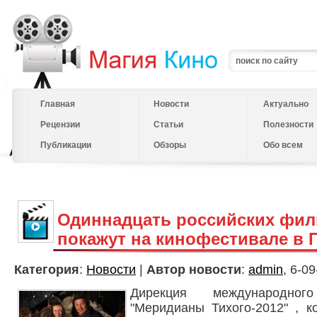
Главная
Новости
Актуально
Рецензии
Статьи
Полезности
Публикации
Обзоры
Обо всем
Одиннадцать российских фи
покажут на кинофестивале в
Категория
:
Новости
|
Автор новости
:
admin
, 6-0
Дирекция международног
"Меридианы Тихого-2012" , к