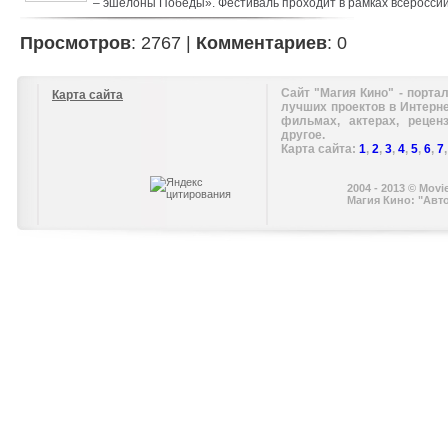
– эшелоны Победы». Фестиваль проходит в рамках всероссий
«Георгиевская ленточка». Гости кинофестиваля, в основном 
волонтёры, совершенно бесплатно увидят картины, рассказ
Просмотров
: 2767 |
Комментариев
: 0
Великой Отечественной войны.
Сайт "Магия Кино" - портал
Карта сайта
лучших проектов в Интерн
фильмах, актерах, рецен
другое.
Карта сайта:
1
,
2
,
3
,
4
,
5
,
6
,
7
2004 - 2013 © Movi
Магия Кино: "Авт