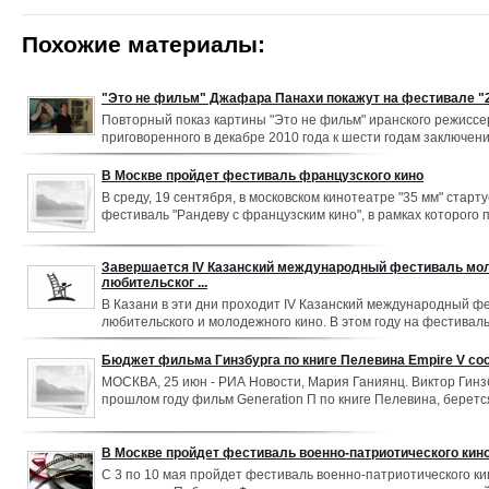
Похожие материалы:
"Это не фильм" Джафара Панахи покажут на фестивале "
Повторный показ картины "Это не фильм" иранского режисс
приговоренного в декабре 2010 года к шести годам заключен
"За собрания и сговор с намерением совершить преступлени
национальной безопасности и пропаганду против Исламской 
В Москве пройдет фестиваль французского кино
отстраненного на 20 лет от профессиональной деятельности,
В среду, 19 сентября, в московском кинотеатре "35 мм" старту
в рамках Международного фестиваля независимого кино "2mo
фестиваль "Рандеву с французским кино", в рамках которого п
сообщили РИА Новости организаторы фестиваля.
Фильмы объединяет общая тема любви и взаимоотношений 
женщиной.
Завершается IV Казанский международный фестиваль мо
любительског ...
В Казани в эти дни проходит IV Казанский международный ф
любительского и молодежного кино. В этом году на фестивал
120 работ, 20 из которых прошло в отборочную комиссию. Об
фестиваля и специфики любительского кино шла речь на пре
Бюджет фильма Гинзбурга по книге Пелевина Empire V со
которой приняли участие исполнительный директор фестива
МОСКВА, 25 июн - РИА Новости, Мария Ганиянц. Виктор Гинзб
председатель отборочной комиссии фестиваля Николай Мор
прошлом году фильм Generation П по книге Пелевина, беретс
советник сектора кинематографии Министерства культуры Р
другому произведению писателя - Empire V, бюджет картины 
миллионов долларов, рассказал режиссер в понедельник на 
Square, проходящей с понедельника по среду в рамках 34-го 
В Москве пройдет фестиваль военно-патриотического кин
международного кинофестиваля (ММКФ).
С 3 по 10 мая пройдет фестиваль военно-патриотического 