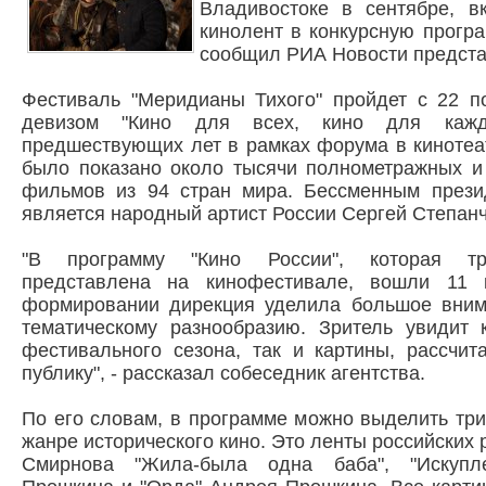
Владивостоке в сентябре, в
кинолент в конкурсную програ
сообщил РИА Новости предста
Фестиваль "Меридианы Тихого" пройдет с 22 п
девизом "Кино для всех, кино для кажд
предшествующих лет в рамках форума в кинотеа
было показано около тысячи полнометражных и
фильмов из 94 стран мира. Бессменным прези
является народный артист России Сергей Степанч
"В программу "Кино России", которая тр
представлена на кинофестивале, вошли 11 
формировании дирекция уделила большое вним
тематическому разнообразию. Зритель увидит 
фестивального сезона, так и картины, рассчи
публику", - рассказал собеседник агентства.
По его словам, в программе можно выделить тр
жанре исторического кино. Это ленты российских
Смирнова "Жила-была одна баба", "Искупл