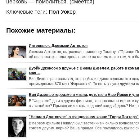
церковь — помолиться. (смеётся)
Ключевые теги:
Пол Уокер
Похожие материалы:
Интервью с Джеммой Артертон
Джемма Артертон, сыгравшая принцессу Тамину в "Принце Пе
об опасностях, подстерегавших ее на съемках, и о том, что б
фон Триер. - Как вам было работать со знаменитостями — с
Крэйгом, потом Сэмом Уортингтоном, теперь вот с Джейком 
Дуэйн Джонсон о дружбе с Вином Дизелем, работе в кома
книг ...
Вин Дизель рассказывал, что вы были единственным, кто поз
премьерными $70 млн "Форсажа 4". То есть вы уже дружили на
впервые познакомились?
Вин Дизель о героизме в жизни, детстве в Нью-Йорке и у
В "Форсаже", да и в других фильмах, в основном вы играете с
вы такой же? Прыгаю ли я с крыш зданий каждый день? Нет, 
стиль "папаша". Прошло много лет с тех пор, как я зависал в
Йорка, все это позади.
"Невилл Долгопупс" о грандиозном конце "Гарри Поттера"
В первом фильме Невилл был застенчив и сильно волновался
совсем другим, верно? Ваша правда. Все получилось как по с
Станиславского. Когда в первых фильмах я пугаюсь, оказавши
Аланом Рикманом, то это потому, что я на самом деле был ис