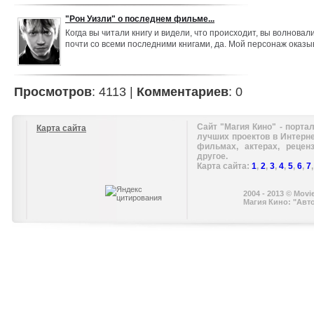
фильму, "Дарам Смерти", мы с Аланом могли просто поболтать
"Рон Уизли" о последнем фильме...
кажется, что мой персонаж прошел примерно тот же путь.
Когда вы читали книгу и видели, что происходит, вы волновал
почти со всеми последними книгами, да. Мой персонаж оказы
многогранным. В предыдущих фильмах Рон то и дело пугался,
второй натурой, и было здорово обнаружить, что он способен
сильные чувства.
Просмотров
: 4113 |
Комментариев
: 0
Сайт "Магия Кино" - портал
Карта сайта
лучших проектов в Интерн
фильмах, актерах, рецен
другое.
Карта сайта:
1
,
2
,
3
,
4
,
5
,
6
,
7
2004 - 2013 © Movi
Магия Кино: "Авт