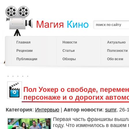
Главная
Новости
Актуально
Рецензии
Статьи
Полезности
Публикации
Обзоры
Обо всем
Пол Уокер о свободе, перемен
персонаже и о дорогих автом
Категория
:
Интервью
|
Автор новости
:
sumr
, 26-
Первая часть франшизы вышла
году. Что изменилось в вашем 