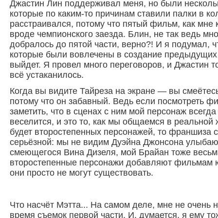
Джастин Лин поддерживал меня, но были нескольк
которые по каким-то причинам ставили палки в ко
расстраивался, потому что пятый фильм, как мне к
вроде чемпионского заезда. Блин, не так ведь мн
добралось до пятой части, верно?! И я подумал, ч
которые были вовлечены в создание предыдущих 
выйдет. Я провел много переговоров, и Джастин то
всё устаканилось.
Когда вы видите Тайреза на экране — вы смеётесь
потому что он забавный. Ведь если посмотреть ф
заметить, что в сценах с ним мой персонаж всегда
веселится, и это то, как мы общаемся в реальной 
будет второстепенных персонажей, то франшиза 
серьёзной: мы не видим Дуэйна Джонсона улыба
смеющегося Вина Дизеля, мой Брайан тоже весьм
второстепенные персонажи добавляют фильмам ю
они просто не могут существовать.
Что насчёт Мэтта... На самом деле, мне не очень 
время съемок первой части. И, думается, я ему то