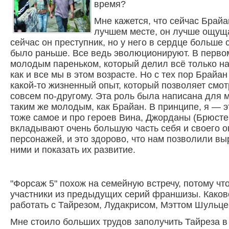
время?
Мне кажется, что сейчас Брайа
лучшем месте, он лучше ощуща
сейчас он преступник, но у него в сердце больше 
было раньше. Все ведь эволюционируют. В перв
молодым пареньком, который делил всё только на
как и все мы в этом возрасте. Но с тех пор Брайа
какой-то жизненный опыт, который позволяет смот
совсем по-другому. Эта роль была написана для м
таким же молодым, как Брайан. В принципе, я — эт
тоже самое и про героев Вина, Джорданы (Брюсте
вкладывают очень большую часть себя и своего о
персонажей, и это здорово, что нам позволили вы
ними и показать их развитие.
"Форсаж 5" похож на семейную встречу, потому чт
участники из предыдущих серий франшизы. Каков
работать с Тайрезом, Лудакрисом, Мэттом Шульце
Мне стоило больших трудов заполучить Тайреза в