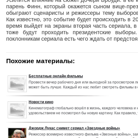
Усилится влияние на сюжет дочери Броуди: в ее 
парень Финн, который окажется сыном вице-пре
обыграют сценаристы и режиссеры тему выборо
Как известно, это событие будет происходить в 20
время выйдет на экраны вторая часть сериала, в
тоже будут проходить президентские выборы
поклонникам сериала есть чего ждать от предстоя
Похожие материалы:
Бесплатные онлайн фильмы
Провести вечер рабочего дня или выходной за просмотром л
может быть лучше. Каждый из нас любит смотреть фильмы в 
Но тратить свое свободное время на поиск нужного фильма, 
и закачку не хочет никто.
Новости кино
Кинематограф глобально вошёл в жизнь, каждого человека и н
удовольствием не посмотрел бы новую картину. Как правило, 
любимые персонажи и актёры.
Джордж Лукас снимет сериал «Звездные войны»
Режиссер всемирно известного фильма «Звезные войны», зая