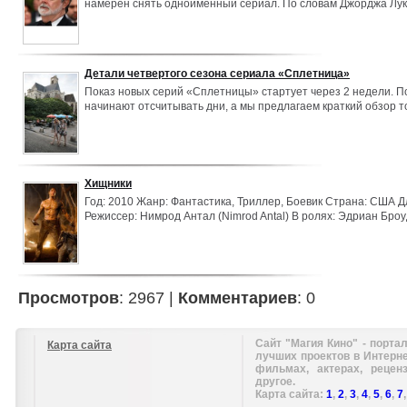
намерен снять одноименный сериал. По словам Джорджа Лук
будет уступать фильму по количеству спецэффектов. У него у
сценарий 50-часового телешоу. Вся проблема в том, что бюд
нереально велик. Производство каждой части сериала требуе
что и производство полноценного фильма.
Детали четвертого сезона сериала «Сплетница»
Показ новых серий «Сплетницы» стартует через 2 недели. П
начинают отсчитывать дни, а мы предлагаем краткий обзор то
четвертом сезоне сериала о «золотой молодежи» с Верхнего
Хищники
Год: 2010 Жанр: Фантастика, Триллер, Боевик Страна: США Д
Режиссер: Нимрод Антал (Nimrod Antal) В ролях: Эдриан Броуд
Дэнни Трехо (Danny Trejo), Уолтон Гоггинс (Walton Goggins), А
Braga)
Просмотров
: 2967 |
Комментариев
: 0
Сайт "Магия Кино" - портал
Карта сайта
лучших проектов в Интерн
фильмах, актерах, рецен
другое.
Карта сайта:
1
,
2
,
3
,
4
,
5
,
6
,
7