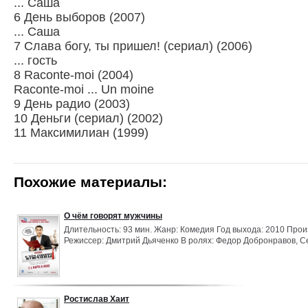
... Саша
6 День выборов (2007)
... Саша
7 Слава богу, ты пришел! (сериал) (2006)
... гость
8 Raconte-moi (2004)
Raconte-moi ... Un moine
9 День радио (2003)
10 Деньги (сериал) (2002)
11 Максимилиан (1999)
Похожие материалы:
О чём говорят мужчины
Длительность: 93 мин. Жанр: Комедия Год выхода: 2010 Прои
Режиссер: Дмитрий Дьяченко В ролях: Федор Добронравов, С
Ростислав Хаит, Олег Меньшиков, Нонна Гришаева, Нина Рус
Барац, Константин Чепурин, Камиль Ларин, Жанна Фриске, В
Касаткина-Барац, Андрей Макаревич, Алексей Кортнев, Алек
Ростислав Хаит