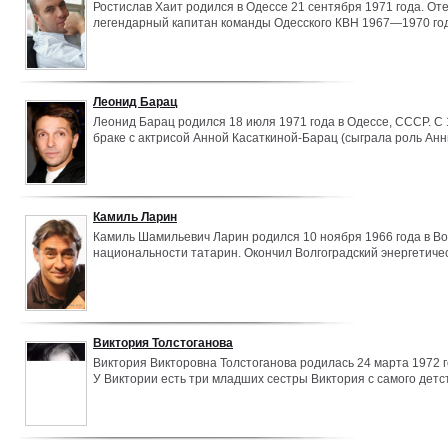
Ростислав Хаит родился в Одессе 21 сентября 1971 года. О
легендарный капитан команды Одесского КВН 1967—1970 год
художественный руководитель «Джентльмен-шоу»). В 1978 го
в Одесской школе вместе с Леонидом Барацем, ставшим его к
И».
Леонид Барац
Леонид Барац родился 18 июля 1971 года в Одессе, СССР. С 
браке с актрисой Анной Касаткиной-Барац (сыграла роль Анн
Радио»), от которой имеет двоих дочерей: старшая – Елизав
Камиль Ларин
Камиль Шамильевич Ларин родился 10 ноября 1966 года в Во
национальности татарин. Окончил Волгоградский энергетичес
году окончил эстрадный факультет ГИТИСа (художественный 
Владимир Сергеевич Коровин).
Виктория Толстоганова
Виктория Викторовна Толстоганова родилась 24 марта 1972 го
У Виктории есть три младших сестры Виктория с самого детс
театральной студии, а по окончании школы пошла учиться на
Художественный Академический Театр имени М. Горького.